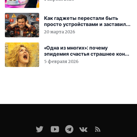
Как гаджеты перестали быть
просто устройствами и заставили
вас бесплатно работать
20 марта 2026
«Одна из многих»: почему
эпидемия счастья страшнее конца
света
5 февраля 2026