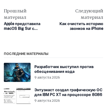
Прошлый
Следующий
материал
материал
Apple представила
Как очистить историю
macOS Big Sur с
звонков на iPhone
обновлённым
дизайном и новыми
функциями
ПОСЛЕДНИЕ МАТЕРИАЛЫ
Разработчик выступил против
обесценивания кода
9 августа 2026
Энтузиаст создал графическую ОС
для IBM PC XT на процессоре 8086
9 августа 2026