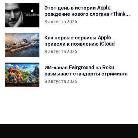
Этот день в истории Apple:
рождение нового слогана «Think
Different»
8 августа 2026
Как первые сервисы Apple
привели к появлению iCloud
8 августа 2026
ИИ-канал Fairground на Roku
размывает стандарты стриминга
8 августа 2026