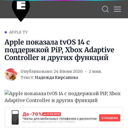
APPLE TV
Apple показала tvOS 14 с
поддержкой PiP, Xbox Adaptive
Controller и других функций
Опубликовано: 24 Июня 2020
2 мин.
Текст:
Надежда Кирсанова
До -70%
до 31.08.2026
К СКИДКАМ
Чехлы для мобильных телефонов с дисконтом
Реклама. ООО "АЛИБАБА.КОМ (РУ)", ИНН 7703380158