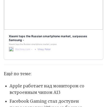
Xiaomi tops the Russian smartphone market, surpasses
Samsung -
Xiaomi tops the Russian smartphone market, surpasses Samsung. Apple is in third position while Realme an
Gizchina.com
Vinay Patel
Ещё по теме:
Apple работает над монитором со
встроенным чипом A13
Facebook Gaming стал доступен