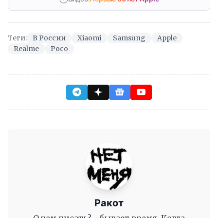
Теги:
В России
Xiaomi
Samsung
Apple
Realme
Poco
Ракот
О чем писать? - бывает время, Когда