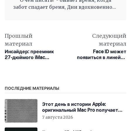
забот спадает бремя, Дни вдохновенного
труда, Когда и ум и сердце полны, И
рифмы дружные, как волны, Журча, одна
во след другой Несутся вольной чередой.
Прошлый
Следующий
материал
материал
Инсайдер: преемник
Face ID может
27-дюймого iMac
появиться в линейке
выйдет в 2022
компьютеров Mac
ПОСЛЕДНИЕ МАТЕРИАЛЫ
Этот день в истории Apple:
оригинальный Mac Pro получает
мощный процессор Intel
7 августа 2026