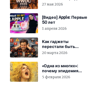
27 мая 2026
[Видео] Apple: Первые
50 лет
1 апреля 2026
Как гаджеты
перестали быть
просто устройствами и
20 марта 2026
заставили вас
бесплатно работать
«Одна из многих»:
почему эпидемия
счастья страшнее
5 февраля 2026
конца света