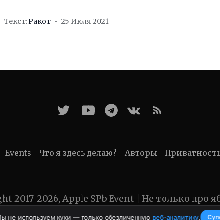
Мобильные устройства китайской
компании отхватили 31,2% рынка,
Текст:
Ракот
25 Июля 2021
Events
Что я здесь делаю?
Авторы
Приватност
ght 2017-2026, Apple SPb Event | Не только про я
Мы не используем куки — только обезличенную
веб-аналитику
.
Суп