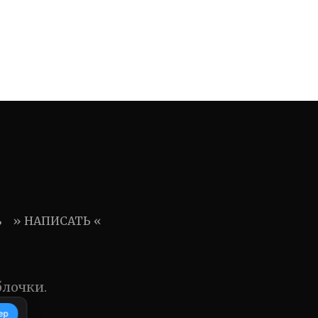
ь
» НАПИСАТЬ «
блочки.
ер