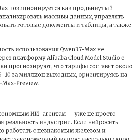
Max позиционируется как продвинутый
анализировать массивы данных, управлять
вать готовые документы и таблицы, а также
ость использования Qwen3.7-Max не
рез платформу Alibaba Cloud Model Studio с
ки прогнозируют, что тарифы составят около
$6–10 за миллион выходных, ориентируясь на
-Max-Preview.
втономным ИИ-агентам — уже не просто
я реальность индустрии. Если нейросеть
но работать с незнакомым железом и
икает закономерный вопрос: насколько скоро