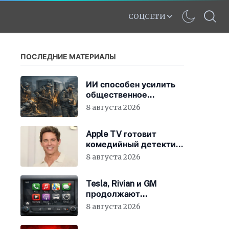
СОЦСЕТИ
ПОСЛЕДНИЕ МАТЕРИАЛЫ
ИИ способен усилить
общественное
недовольство во всём
8 августа 2026
мире
Apple TV готовит
комедийный детектив
с Джеймсом
8 августа 2026
Марсденом
Tesla, Rivian и GM
продолжают
отказываться от
8 августа 2026
CarPlay