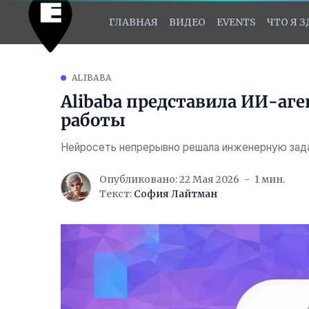
ГЛАВНАЯ
ВИДЕО
EVENTS
ЧТО Я 
ALIBABA
Alibaba представила ИИ-аг
работы
Нейросеть непрерывно решала инженерную зада
Опубликовано: 22 Мая 2026
1 мин.
Текст:
София Лайтман