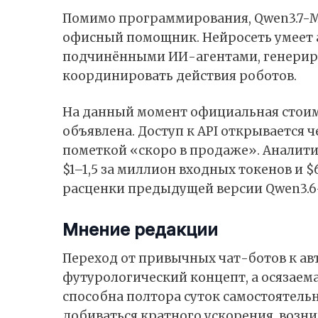
Помимо программирования, Qwen3.7-
офисный помощник. Нейросеть умеет 
подчинёнными ИИ-агентами, генериро
координировать действия роботов.
На данный момент официальная стоим
объявлена. Доступ к API открывается че
пометкой «скоро в продаже». Аналити
$1–1,5 за миллион входных токенов и 
расценки предыдущей версии Qwen3.6
Мнение редакции
Переход от привычных чат-ботов к а
футурологический концепт, а осязаема
способна полтора суток самостоятель
добиваться кратного ускорения, возн