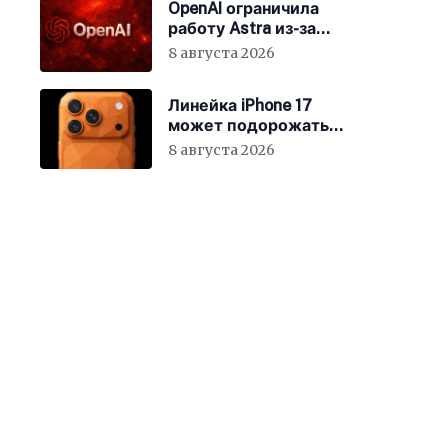
OpenAI ограничила
работу Astra из-за
киберрисков
8 августа 2026
Линейка iPhone 17
может подорожать
уже 10 августа
8 августа 2026