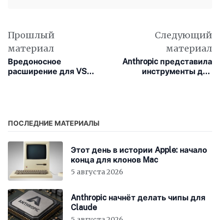
Прошлый
Следующий
материал
материал
Вредоносное
Anthropic представила
расширение для VS
инструменты для
Code привело к утечке
работы
тысяч внутренних
корпоративного ИИ на
репозиториев GitHub
частной
инфраструктуре
ПОСЛЕДНИЕ МАТЕРИАЛЫ
Этот день в истории Apple: начало
конца для клонов Mac
5 августа 2026
Anthropic начнёт делать чипы для
Claude
5 августа 2026