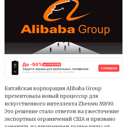
До -50%
до 31.08.2026
К СКИДКАМ
Защита экрана для мобильных телефонов
Реклама. ООО "АЛИБАБА.КОМ (РУ)", ИНН 7703380158
Китайская корпорация Alibaba Group
презентовала
новый процессор для
искусственного интеллекта Zhenwu M890.
Это решение стало ответом на ужесточение
экспортных ограничений США и призвано
заменить на внутреннем рынке чипы от