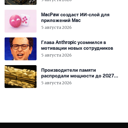
MacPaw создаст ИИ-слой для
приложений Mac
5 августа 2026
Глава Anthropic усомнился в
мотивации новых сотрудников
5 августа 2026
Производители памяти
распродали мощности до 2027
года
5 августа 2026