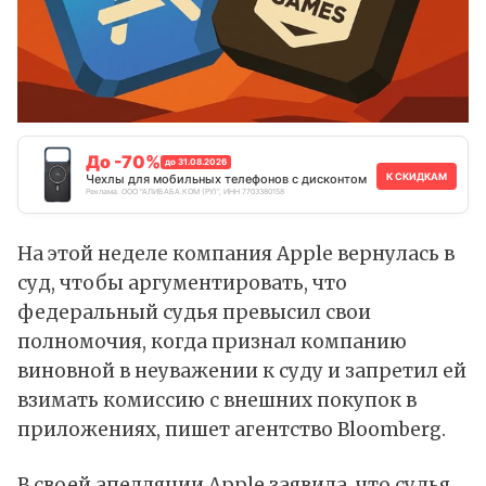
До -70%
до 31.08.2026
К СКИДКАМ
Чехлы для мобильных телефонов с дисконтом
Реклама. ООО "АЛИБАБА.КОМ (РУ)", ИНН 7703380158
На этой неделе компания Apple вернулась в
суд, чтобы аргументировать, что
федеральный судья превысил свои
полномочия, когда признал компанию
виновной в неуважении к суду и запретил ей
взимать комиссию с внешних покупок в
приложениях,
пишет
агентство Bloomberg.
В своей апелляции Apple заявила, что судья