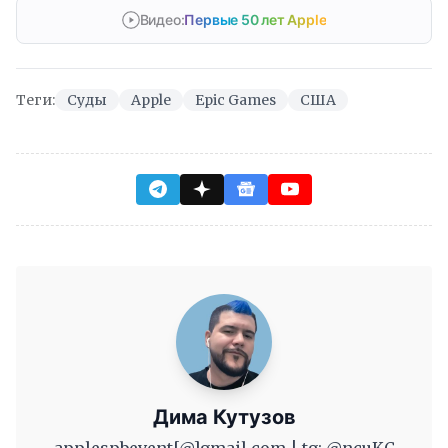
Видео:
Первые 50 лет Apple
Теги:
Суды
Apple
Epic Games
США
Дима Кутузов
applespbevent[@]gmail.com | tg: @ncuKC