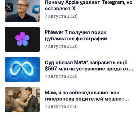
Почему Apple удаляет Telegram, но
оставляет X
7 августа 2026
Phiewer 7 получил поиск
дубликатов фотографий
7 августа 2026
Суд обязал Meta* направить ещё
$567 млн на устранение вреда от
соцсетей
7 августа 2026
Мам, я на собеседование: как
гиперопека родителей мешает
«зумерам» устроиться в компанию
7 августа 2026