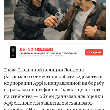
До -50%
до 31.08.2026
К СКИДКАМ
Защита экрана для мобильных телефонов
Реклама. ООО "АЛИБАБА.КОМ (РУ)", ИНН 7703380158
Глава Столичной полиции Лондона
рассказал о совместной работе ведомства и
корпорации Apple, направленной на борьбу
с кражами смартфонов. Главная цель этого
партнёрства — обмен данными для оценки
эффективности защитных механизмов
устройств. И, судя по всему, инициатива уже