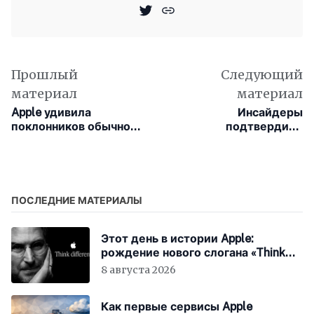
Прошлый
Следующий
материал
материал
Apple удивила
Инсайдеры
поклонников обычной
подтвердили
бутылкой для воды
существование
MacBook с сенсорным
экраном
ПОСЛЕДНИЕ МАТЕРИАЛЫ
Этот день в истории Apple:
рождение нового слогана «Think
Different»
8 августа 2026
Как первые сервисы Apple