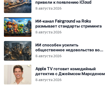
привели к появлению iCloud
8 августа 2026
ИИ-канал Fairground на Roku
размывает стандарты стриминга
8 августа 2026
ИИ способен усилить
общественное недовольство во
всём мире
8 августа 2026
Apple TV готовит комедийный
детектив с Джеймсом Марсденом
8 августа 2026