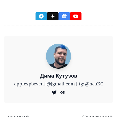
Дима Кутузов
applespbevent[@]gmail.com | tg: @ncuKC
Прошлый
Следующий