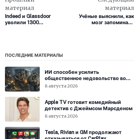
материал
материал
Indeed и Glassdoor
Учёные выяснили, как
уволили 1300
мозг запоминает
сотрудников из-за ИИ
истории: в виде дерева
с узлами и ветвями
ПОСЛЕДНИЕ МАТЕРИАЛЫ
ИИ способен усилить
общественное недовольство во
всём мире
8 августа 2026
Apple TV готовит комедийный
детектив с Джеймсом Марсденом
8 августа 2026
Tesla, Rivian и GM продолжают
отказываться от CarPlay