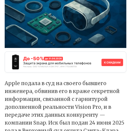
До -50%
до 31.08.2026
К СКИДКАМ
Защита экрана для мобильных телефонов
Реклама. ООО "АЛИБАБА.КОМ (РУ)", ИНН 7703380158
Apple подала в суд на своего бывшего
инженера, обвинив его в краже секретной
информации, связанной с гарнитурой
дополненной реальности
Vision Pro
, и в
передаче этих данных конкуренту —
компании Snap. Иск был подан 24 июня 2025
года в Верховный суд округа Санта-Клара,