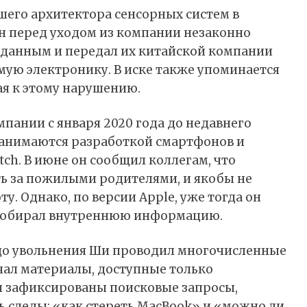
шего архитектора сенсорных систем в
 он перед уходом из компании незаконно
данным и передал их китайской компании
мую электронику. В иске также упоминается
ая к этому нарушению.
омпании с января 2020 года до недавнего
 занимаются разработкой смартфонов и
tch. В июне он сообщил коллегам, что
ть за пожилыми родителями, и якобы не
у. Однако, по версии Apple, уже тогда он
 собирал внутреннюю информацию.
 до увольнения Ши проводил многочисленные
учал материалы, доступные только
ти зафиксированы поисковые запросы,
 следы: «как стереть MacBook» и «можно ли