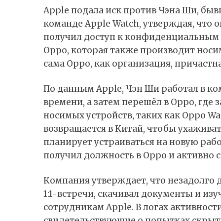
Apple подала иск против Чэна Ши, быв
команде Apple Watch,
утверждая
, что
получил доступ к конфиденциальным 
Oppo, которая также производит носи
сама Oppo, как организация, причастн
По данным
Apple
, Чэн Ши работал в к
времени, а затем перешёл в Oppo, где
носимых устройств, таких как Oppo Wa
возвращается в
Китай
, чтобы ухажива
планирует устраиваться на новую работ
получил должность в Oppo и активно
Компания утверждает, что незадолго
1:1-встречи, скачивал документы и из
сотрудникам Apple. В логах активнос
свидетельствующие о попытках скрыть