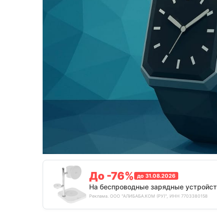
До -76%
до 31.08.2026
На беспроводные зарядные устройст
Реклама. ООО "АЛИБАБА.КОМ (РУ)", ИНН 7703380158