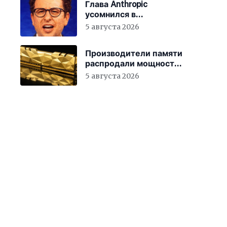
Глава Anthropic
усомнился в
мотивации новых
5 августа 2026
сотрудников
Производители памяти
распродали мощности
до 2027 года
5 августа 2026