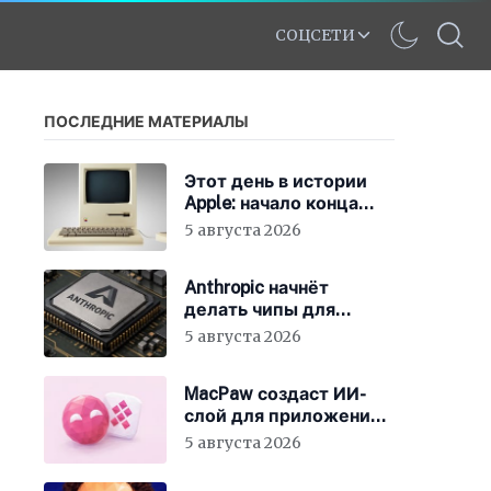
СОЦСЕТИ
ПОСЛЕДНИЕ МАТЕРИАЛЫ
Этот день в истории
Apple: начало конца
для клонов Mac
5 августа 2026
Anthropic начнёт
делать чипы для
Claude
5 августа 2026
MacPaw создаст ИИ-
слой для приложений
Mac
5 августа 2026