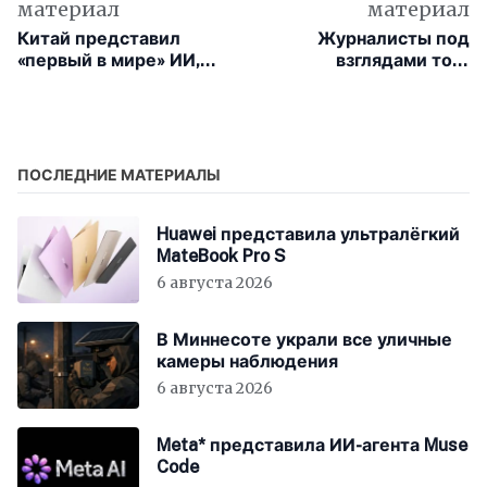
материал
материал
Китай представил
Журналисты под
«первый в мире» ИИ,
взглядами топ-
работающий как мозг
менеджеров Apple не
смогли согнуть
новый iPhone Air
ПОСЛЕДНИЕ МАТЕРИАЛЫ
Huawei представила ультралёгкий
MateBook Pro S
6 августа 2026
В Миннесоте украли все уличные
камеры наблюдения
6 августа 2026
Meta* представила ИИ-агента Muse
Code