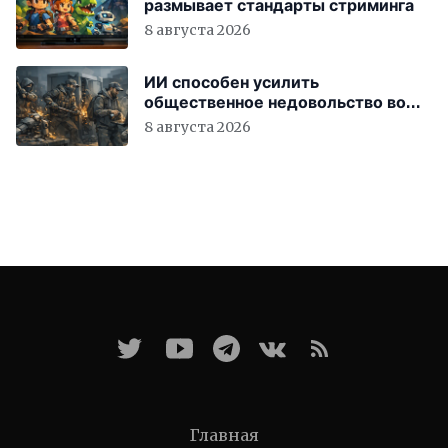
размывает стандарты стриминга
8 августа 2026
ИИ способен усилить
общественное недовольство во
всём мире
8 августа 2026
Главная