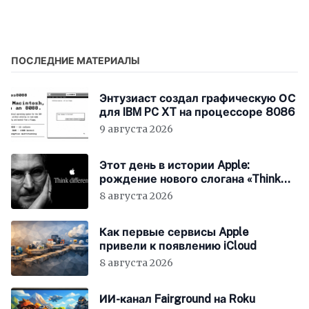
отладки работы
цифровой зависимости
вместе с ИИ
ПОСЛЕДНИЕ МАТЕРИАЛЫ
Энтузиаст создал графическую ОС
для IBM PC XT на процессоре 8086
9 августа 2026
Этот день в истории Apple:
рождение нового слогана «Think
Different»
8 августа 2026
Как первые сервисы Apple
привели к появлению iCloud
8 августа 2026
ИИ-канал Fairground на Roku