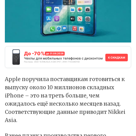
До -70%
до 31.08.2026
К СКИДКАМ
Чехлы для мобильных телефонов с дисконтом
Реклама. ООО "АЛИБАБА.КОМ (РУ)", ИНН 7703380158
Apple поручила поставщикам готовиться к
выпуску около 10 миллионов складных
iPhone – это на треть больше, чем
ожидалось ещё несколько месяцев назад.
Соответствующие
данные
приводит Nikkei
Asia.
Ранее планка производства первого