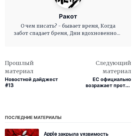
Ракот
О чем писать? - бывает время, Когда
забот спадает бремя, Дни вдохновенного
труда, Когда и ум и сердце полны, И
рифмы дружные, как волны, Журча, одна
во след другой Несутся вольной чередой.
Прошлый
Следующий
материал
материал
Новостной дайджест
ЕС официально
#13
возражает против
ограничений доступа
третьих сторон к
функциям NFC в Apple
Pay
ПОСЛЕДНИЕ МАТЕРИАЛЫ
Apple закрыла уязвимость