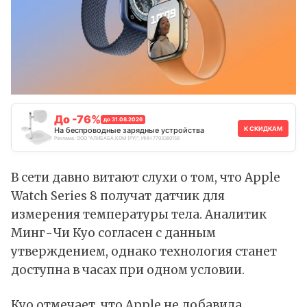
До -76%
до 31.08.2026
К СКИДКАМ
На беспроводные зарядные устройства
Реклама. ООО "АЛИБАБА.КОМ (РУ)", ИНН 7703380158
В сети давно витают слухи о том, что Apple
Watch Series 8 получат датчик для
измерения температуры тела. Аналитик
Минг-Чи Куо согласен с данным
утверждением, однако технология станет
доступна в часах при одном условии.
Куо отмечает, что Apple не добавила