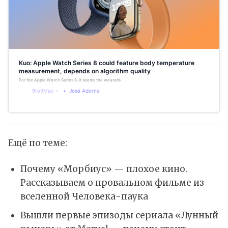
Kuo: Apple Watch Series 8 could feature body temperature
measurement, depends on algorithm quality
For the Apple Watch Series 8, it seems the wearable could feature body temperature measurement with o
9to5Mac
José Adorno
Ещё по теме:
​Почему «Морбиус» — плохое кино.
Рассказываем о провальном фильме из
вселенной Человека-паука
Вышли первые эпизоды сериала «Лунный