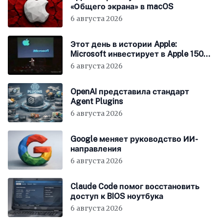
«Общего экрана» в macOS
6 августа 2026
Этот день в истории Apple:
Microsoft инвестирует в Apple 150
миллионов долларов
6 августа 2026
OpenAI представила стандарт
Agent Plugins
6 августа 2026
Google меняет руководство ИИ-
направления
6 августа 2026
Claude Code помог восстановить
доступ к BIOS ноутбука
6 августа 2026