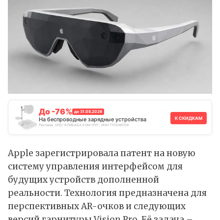
До -76%
до 31.08.2026
К СКИДКАМ
На беспроводные зарядные устройства
Реклама. ООО "АЛИБАБА.КОМ (РУ)", ИНН 7703380158
Apple зарегистрировала патент на новую
систему управления интерфейсом для
будущих устройств дополненной
реальности. Технология предназначена для
перспективных AR-очков и следующих
версий гарнитуры Vision Pro. Её задача –