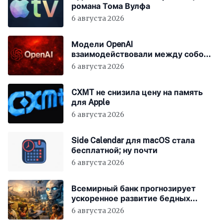
романа Тома Вулфа
6 августа 2026
Модели OpenAI
взаимодействовали между собой
до взлома Hugging Face
6 августа 2026
CXMT не снизила цену на память
для Apple
6 августа 2026
Side Calendar для macOS стала
бесплатной; ну почти
6 августа 2026
Всемирный банк прогнозирует
ускоренное развитие бедных
стран за счёт ИИ
6 августа 2026