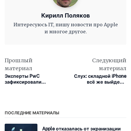
Кирилл Поляков
Интересуюсь IT, пишу новости про Apple
и многое другое.
Прошлый
Следующий
материал
материал
Эксперты PwC
Слух: складной iPhone
зафиксировали
всё же выйдет в
формирование
сентябре 2026 года
двухуровневой модели
занятости под
влиянием ИИ
ПОСЛЕДНИЕ МАТЕРИАЛЫ
Apple отказалась от экранизации