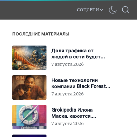
СОЦСЕТИ
ПОСЛЕДНИЕ МАТЕРИАЛЫ
Доля трафика от
людей в сети будет
быстро снижаться
7 августа 2026
Новые технологии
компании Black Forest
Labs могут
7 августа 2026
фабриковать историю,
как в «1984»
Grokipedia Илона
Маска, кажется,
перестала работать –
7 августа 2026
но этого никто не
заметил