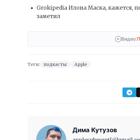
Grokipedia Илона Маска, кажется, п
заметил
Видео:
П
Теги:
подкасты
Apple
Дима Кутузов
applespbevent[@]gmail.co