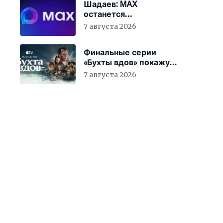
Шадаев: MAX
останется
национальным
7 августа 2026
мессенджером
Финальные серии
«Бухты вдов» покажут
в кинотеатрах
7 августа 2026