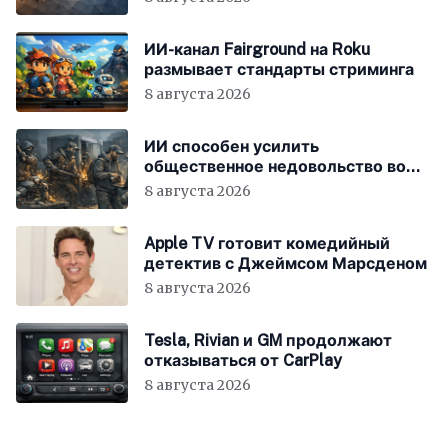
ИИ-канал Fairground на Roku
размывает стандарты стриминга
8 августа 2026
ИИ способен усилить
общественное недовольство во
всём мире
8 августа 2026
Apple TV готовит комедийный
детектив с Джеймсом Марсденом
8 августа 2026
Tesla, Rivian и GM продолжают
отказываться от CarPlay
8 августа 2026