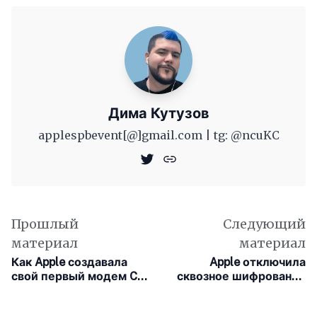
Дима Кутузов
applespbevent[@]gmail.com | tg: @ncuKC
Прошлый
Следующий
материал
материал
Как Apple создавала
Apple отключила
свой первый модем C1
сквозное шифрование
для iPhone 16e
iCloud в
Великобритании