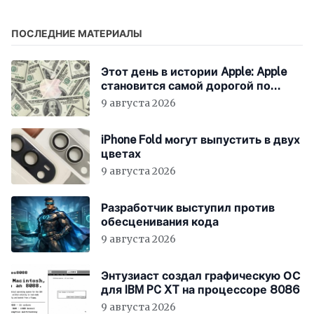
ПОСЛЕДНИЕ МАТЕРИАЛЫ
Этот день в истории Apple: Apple
становится самой дорогой по
рыночной капитализации
9 августа 2026
iPhone Fold могут выпустить в двух
цветах
9 августа 2026
Разработчик выступил против
обесценивания кода
9 августа 2026
Энтузиаст создал графическую ОС
для IBM PC XT на процессоре 8086
9 августа 2026