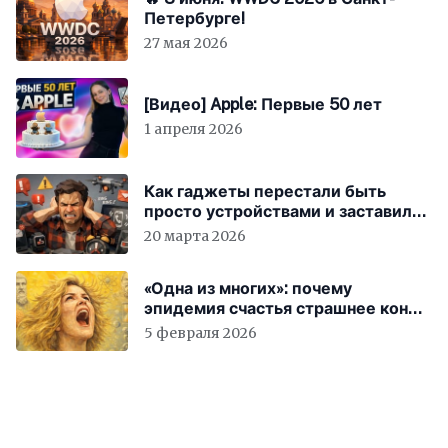
Петербурге!
27 мая 2026
[Видео] Apple: Первые 50 лет
1 апреля 2026
Как гаджеты перестали быть
просто устройствами и заставили
вас бесплатно работать
20 марта 2026
«Одна из многих»: почему
эпидемия счастья страшнее конца
света
5 февраля 2026