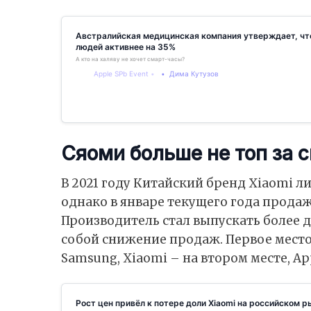
Австралийская медицинская компания утверждает, чт
людей активнее на 35%
А кто на халяву не хочет смарт-часы?
Apple SPb Event
Дима Кутузов
Сяоми больше не топ за с
В 2021 году Китайский бренд Xiaomi л
однако в январе текущего года продаж
Производитель стал выпускать более 
собой снижение продаж. Первое место
Samsung, Xiaomi – на втором месте, A
Рост цен привёл к потере доли Xiaomi на российском р