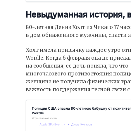
Невыдуманная история, в
80-летняя Дениз Холт из Чикаго 17 час
в дом обнаженного мужчины, спасти ж
Холт имела привычку каждое утро отп
Wordle. Когда 6 февраля она не присла
на сообщения, ее дочь поняла, что что
многочасового противостояния полиц
женщина не получила физических тра
важность поддержания тесной связи с
Полиция США спасла 80-летнюю бабушку от похитител
Wordle
Игры спасают жизни
Apple SPb Event
Дима Кутузов