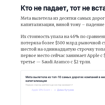
Кто не падает, тот не вст
Meta вылетела из десятки самых доро
капитализации, виной тому – падение
Их стоимость упала на 46% по сравне
потеряла более $500 млрд рыночной с
шестой на одиннадцатую строчку топ
первое место сейчас занимает Apple с $
третье — Saudi Aramco с $2 трлн.
Meta вылетела из топ-10 самых дорогих компаний в м
капитализации
Первую строчку рейтинга до сих пор занимает Apple
Apple SPb Event
Дима Кутузов