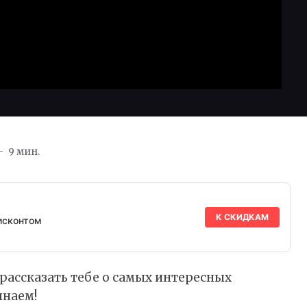
9 мин.
К СКИДКАМ
исконтом
 рассказать тебе о самых интересных
инаем!