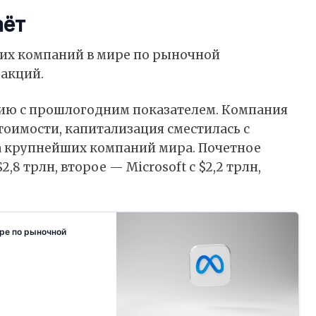
аёт
гих компаний в мире по рыночной
 акций.
нию с прошлогодним показателем. Компания
тоимости, капитализация сместилась с
а крупнейших компаний мира. Почетное
2,8 трлн, второе — Microsoft с $2,2 трлн,
ире по рыночной