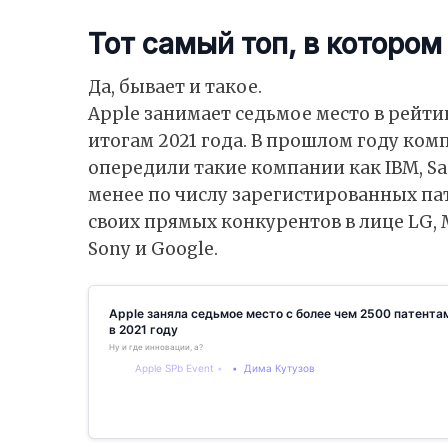
Тот самый топ, в котором
Да, бывает и такое.
Apple занимает седьмое место в рейт
итогам 2021 года. В прошлом году комп
опередили такие компании как IBM, Sam
менее по числу зарегистированных п
своих прямых конкурентов в лице LG, M
Sony и Google.
Apple заняла седьмое место с более чем 2500 патен
в 2021 году
Ну и где инновации, а?
Apple SPb Event
Дима Кутузов