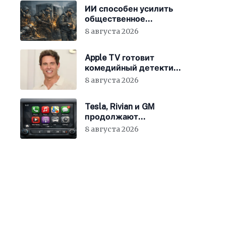
ИИ способен усилить
общественное
недовольство во всём
8 августа 2026
мире
Apple TV готовит
комедийный детектив
с Джеймсом
8 августа 2026
Марсденом
Tesla, Rivian и GM
продолжают
отказываться от
8 августа 2026
CarPlay