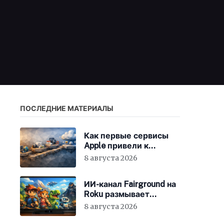
ПОСЛЕДНИЕ МАТЕРИАЛЫ
Как первые сервисы
Apple привели к
появлению iCloud
8 августа 2026
ИИ-канал Fairground на
Roku размывает
стандарты стриминга
8 августа 2026