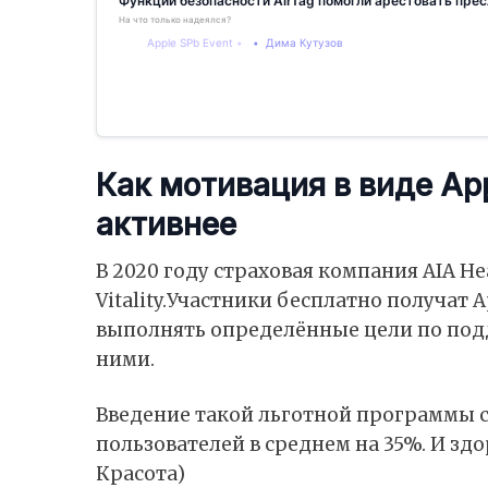
Функции безопасности AirTag помогли арестовать пре
На что только надеялся?
Apple SPb Event
Дима Кутузов
Как мотивация в виде Ap
активнее
В 2020 году страховая компания AIA He
Vitality.Участники бесплатно получат 
выполнять определённые цели по под
ними.
Введение такой льготной программы с
пользователей в среднем на 35%. И здо
Красота)