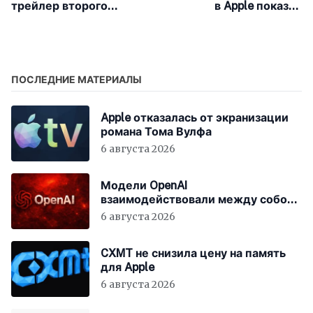
трейлер второго
в Apple показал
сезона сериала
разницу зарплат
«Утреннее шоу»
между мужчинами и
женщинами в 6%
ПОСЛЕДНИЕ МАТЕРИАЛЫ
Apple отказалась от экранизации
романа Тома Вулфа
6 августа 2026
Модели OpenAI
взаимодействовали между собой
до взлома Hugging Face
6 августа 2026
CXMT не снизила цену на память
для Apple
6 августа 2026