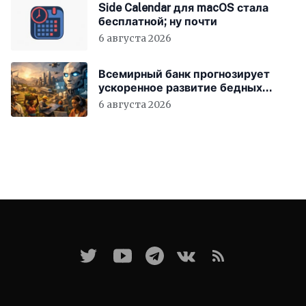
Side Calendar для macOS стала
бесплатной; ну почти
6 августа 2026
Всемирный банк прогнозирует
ускоренное развитие бедных
стран за счёт ИИ
6 августа 2026