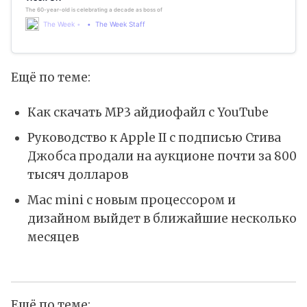
The 60-year-old is celebrating a decade as boss of the tech giant
The Week
The Week Staff
Ещё по теме:
Как скачать MP3 айдиофайл с YouTube
Руководство к Apple II с подписью Стива
Джобса продали на аукционе почти за 800
тысяч долларов
Mac mini с новым процессором и
дизайном выйдет в ближайшие несколько
месяцев
Ещё по теме: