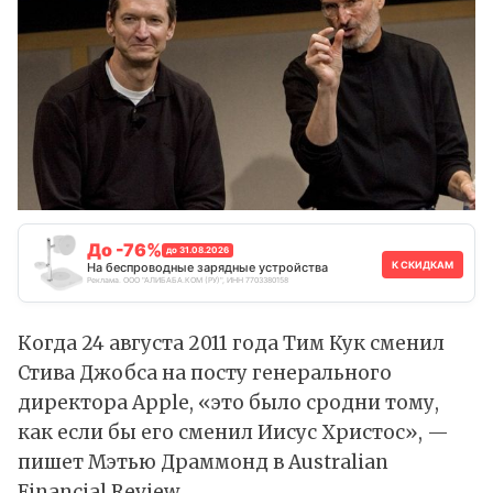
До -76%
до 31.08.2026
К СКИДКАМ
На беспроводные зарядные устройства
Реклама. ООО "АЛИБАБА.КОМ (РУ)", ИНН 7703380158
Когда 24 августа 2011 года Тим Кук сменил
Стива Джобса на посту генерального
директора Apple, «это было сродни тому,
как если бы его сменил Иисус Христос», —
пишет Мэтью Драммонд в Australian
Financial Review.