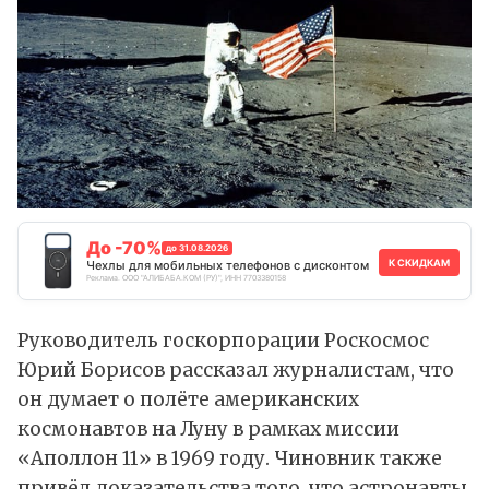
До -70%
до 31.08.2026
К СКИДКАМ
Чехлы для мобильных телефонов с дисконтом
Реклама. ООО "АЛИБАБА.КОМ (РУ)", ИНН 7703380158
Руководитель госкорпорации Роскосмос
Юрий Борисов рассказал журналистам, что
он думает о полёте американских
космонавтов на Луну в рамках миссии
«Аполлон 11» в 1969 году. Чиновник также
привёл доказательства того, что астронавты