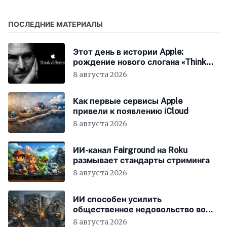
macOS на iOS
Store
ПОСЛЕДНИЕ МАТЕРИАЛЫ
Этот день в истории Apple:
рождение нового слогана «Think
Different»
8 августа 2026
Как первые сервисы Apple
привели к появлению iCloud
8 августа 2026
ИИ-канал Fairground на Roku
размывает стандарты стриминга
8 августа 2026
ИИ способен усилить
общественное недовольство во
всём мире
8 августа 2026