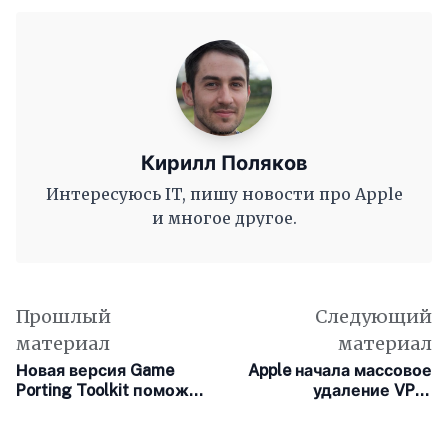
Кирилл Поляков
Интересуюсь IT, пишу новости про Apple
и многое другое.
Прошлый
Следующий
материал
материал
Новая версия Game
Apple начала массовое
Porting Toolkit поможет
удаление VPN-
разработчикам
сервисов из
перенести игры с
российской версии App