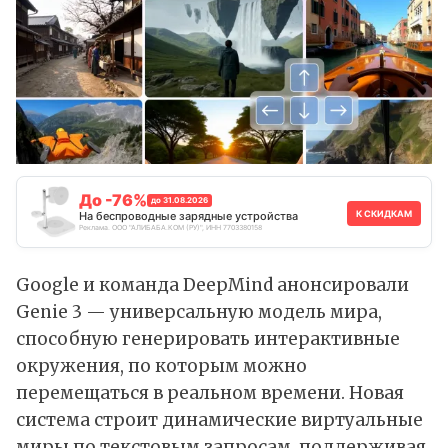
До -76%
до 31.08.2026
К СКИДКАМ
На беспроводные зарядные устройства
Реклама. ООО "АЛИБАБА.КОМ (РУ)", ИНН 7703380158
Google и команда DeepMind
анонсировали
Genie 3 — универсальную модель мира,
способную генерировать интерактивные
окружения, по которым можно
перемещаться в реальном времени. Новая
система строит динамические виртуальные
миры по текстовым запросам, поддерживая