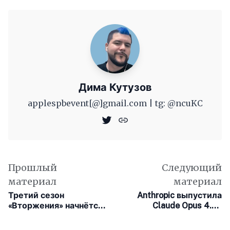
Дима Кутузов
applespbevent[@]gmail.com | tg: @ncuKC
Прошлый
Следующий
материал
материал
Третий сезон
Anthropic выпустила
«Вторжения» начнётся
Claude Opus 4.1 с
22 августа на Apple TV+
повышенной
точностью в