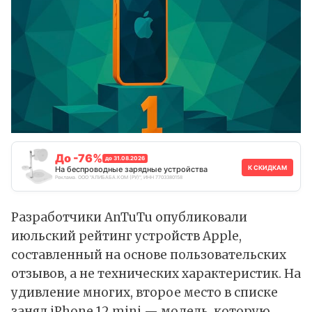
До -76%
до 31.08.2026
К СКИДКАМ
На беспроводные зарядные устройства
Реклама. ООО "АЛИБАБА.КОМ (РУ)", ИНН 7703380158
Разработчики AnTuTu
опубликовали
июльский рейтинг устройств
Apple
,
составленный на основе пользовательских
отзывов, а не технических характеристик. На
удивление многих, второе место в списке
занял iPhone 12 mini — модель, которую