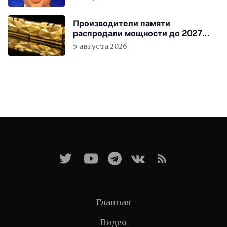
Производители памяти
распродали мощности до 2027
года
5 августа 2026
Главная
Видео