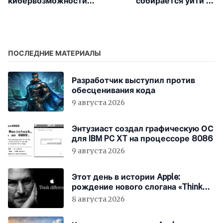
кибервозможности
собирается уйти на
людей с
пенсию после выпуска
ограниченными
Vision Pro
возможностями
ПОСЛЕДНИЕ МАТЕРИАЛЫ
Разработчик выступил против
обесценивания кода
9 августа 2026
Энтузиаст создал графическую ОС
для IBM PC XT на процессоре 8086
9 августа 2026
Этот день в истории Apple:
рождение нового слогана «Think
Different»
8 августа 2026