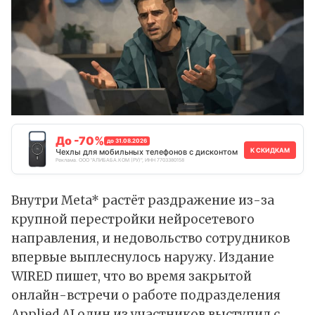
До -70%
до 31.08.2026
К СКИДКАМ
Чехлы для мобильных телефонов с дисконтом
Реклама. ООО "АЛИБАБА.КОМ (РУ)", ИНН 7703380158
Внутри Meta* растёт раздражение из-за
крупной перестройки нейросетевого
направления, и недовольство сотрудников
впервые выплеснулось наружу. Издание
WIRED
пишет
, что во время закрытой
онлайн-встречи о работе подразделения
Applied AI один из участников выступил с