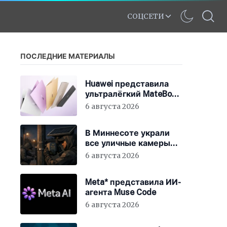
СОЦСЕТИ
ПОСЛЕДНИЕ МАТЕРИАЛЫ
Huawei представила
ультралёгкий MateBook
Pro S
6 августа 2026
В Миннесоте украли
все уличные камеры
наблюдения
6 августа 2026
Meta* представила ИИ-
агента Muse Code
6 августа 2026