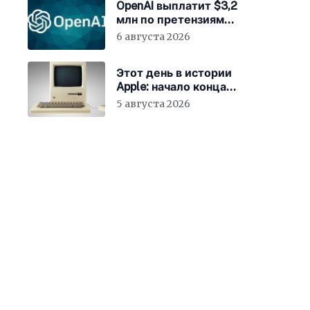
OpenAI выплатит $3,2
млн по претензиям
Минюста США
6 августа 2026
Этот день в истории
Apple: начало конца
для клонов Mac
5 августа 2026