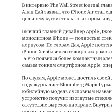
В интервью The Wall Street Journal гл
Алан Дай
заявил
, что iPhone Air стал
цельному куску стекла, о котором ког
Бывший главный дизайнер Apple Джони
монолитном iPhone — полностью сте
корпусом. По словам Дая, Apple постеп
iPhone X избавился от широких рамок и
14 Pro появился более компактный элеме
самым тонким смартфоном Apple, опер
По слухам, Apple может достичь своей 
году журналист Bloomberg Марк Гурма
юбилейную модель с условным названи
устройство получит изогнутые стекля
отсутствие вырезов на экране. Внутри 
прозрачными крыльями.