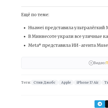
Ещё по теме:
Huawei представила ультралёгкий M
В Миннесоте украли все уличные 
Meta* представила ИИ-агента Muse
Видео:
П
Теги:
Стив Джобс
Apple
iPhone 17 Air
Т