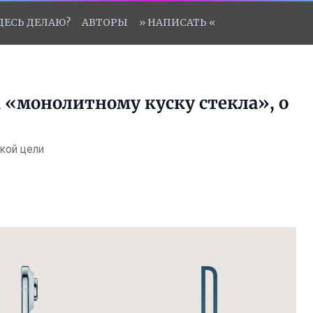
ЗДЕСЬ ДЕЛАЮ?
АВТОРЫ
» НАПИСАТЬ «
к «монолитному куску стекла», о
ской цели