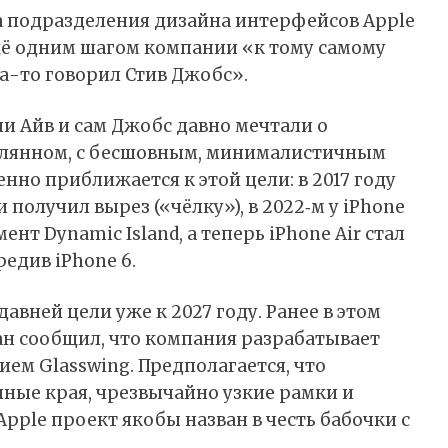
ава подразделения дизайна интерфейсов Apple
 ещё одним шагом компании «к тому самому
да-то говорил Стив Джобс».
 Айв и сам Джобс давно мечтали о
клянном, с бесшовным, минималистичным
енно приближается к этой цели: в 2017 году
 получил вырез («чёлку»), в 2022‑м у iPhone
нт Dynamic Island, а теперь iPhone Air стал
едив iPhone 6.
давней цели уже к 2027 году. Ранее в этом
н сообщил, что компания разрабатывает
ем Glasswing. Предполагается, что
нные края, чрезвычайно узкие рамки и
Apple проект якобы назван в честь бабочки с