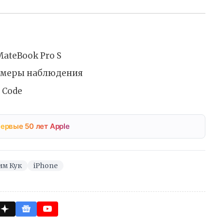
ateBook Pro S
камеры наблюдения
 Code
ервые 50 лет Apple
им Кук
iPhone