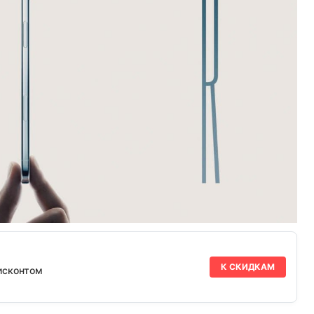
К СКИДКАМ
исконтом