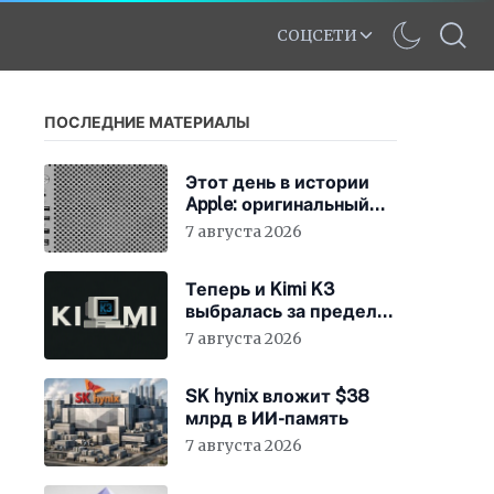
СОЦСЕТИ
ПОСЛЕДНИЕ МАТЕРИАЛЫ
Этот день в истории
Apple: оригинальный
Mac Pro получает
7 августа 2026
мощный процессор
Intel
Теперь и Kimi K3
выбралась за пределы
«песочницы»
7 августа 2026
SK hynix вложит $38
млрд в ИИ-память
7 августа 2026