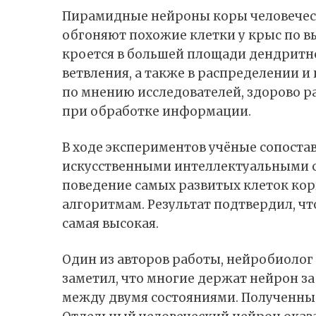
Пирамидные нейроны коры человеческо
обгоняют похожие клетки у крыс по 
кроется в большей площади дендритн
ветвления, а также в распределении и
по мнению исследователей, здорово 
при обработке информации.
В ходе экспериментов учёные сопоста
искусственными интеллектуальными с
поведение самых развитых клеток ко
алгоритмам. Результат подтвердил, ч
самая высокая.
Один из авторов работы, нейробиолог 
заметил, что многие держат нейрон з
между двумя состояниями. Полученные 