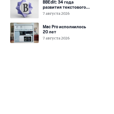
BBEdit: 34 года
развития текстового
редактора для Mac
7 августа 2026
Mac Pro исполнилось
20 лет
7 августа 2026