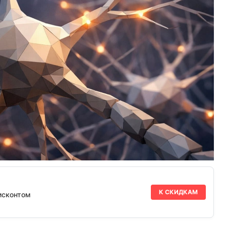
К СКИДКАМ
исконтом