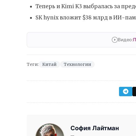
Теперь и Kimi K3 выбралась за пр
SK hynix вложит $38 млрд в ИИ-пам
Видео:
П
Теги:
Китай
Технологии
София Лайтман