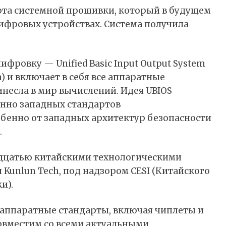
та системной прошивки, который в будущем
цифровых устройствах. Система получила
фровку — Unified Basic Input Output System
) и включает в себя все аппаратные
инесла в мир вычислений. Идея UBIOS
енно западных стандартов
бенно от западных архитектур безопасности
.
адцатью китайскими технологическими
 Kunlun Tech, под надзором CESI (Китайского
и).
 аппаратные стандарты, включая чиплеты и
овместим со всеми актуальными