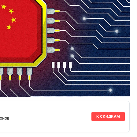
К СКИДКАМ
онов