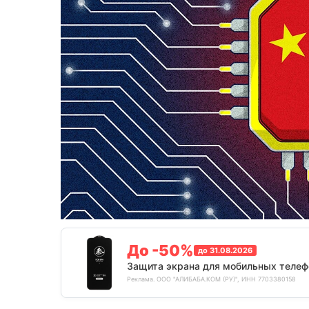
До -50%
до 31.08.2026
Защита экрана для мобильных телеф
Реклама. ООО "АЛИБАБА.КОМ (РУ)", ИНН 7703380158