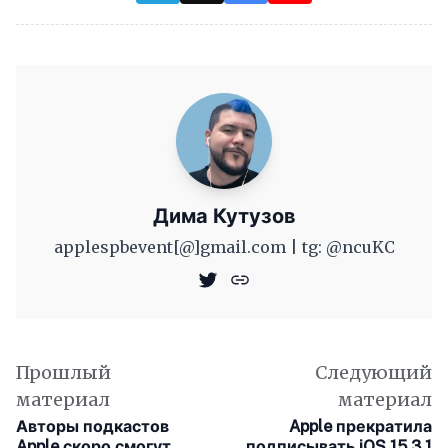
Дима Кутузов
applespbevent[@]gmail.com | tg: @ncuKC
Прошлый
Следующий
материал
материал
Авторы подкастов
Apple прекратила
Apple скоро смогут
подписывать iOS 15.3.1