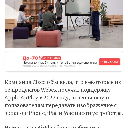
До -70%
до 31.08.2026
К СКИДКАМ
Чехлы для мобильных телефонов с дисконтом
Реклама. ООО "АЛИБАБА.КОМ (РУ)", ИНН 7703380158
Компания Cisco объявила, что некоторые из
её продуктов Webex получат поддержку
Apple AirPlay в 2022 году, позволяющую
пользователям передавать изображение с
экранов iPhone, iPad и Mac на эти устройства.
Интеграция AirPlay будет работать с