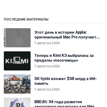
центрах для
улучшения
взаимопонимания
ПОСЛЕДНИЕ МАТЕРИАЛЫ
Этот день в истории Apple:
оригинальный Mac Pro получает
мощный процессор Intel
7 августа 2026
Теперь и Kimi K3 выбралась за
пределы «песочницы»
7 августа 2026
SK hynix вложит $38 млрд в ИИ-
память
7 августа 2026
BBEdit: 34 года развития
текстового редактора для Mac