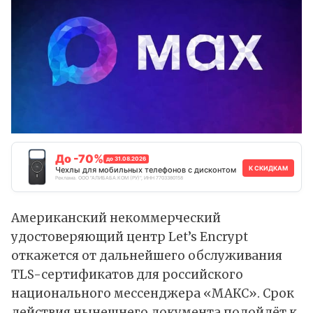
До -70%
до 31.08.2026
К СКИДКАМ
Чехлы для мобильных телефонов с дисконтом
Реклама. ООО "АЛИБАБА.КОМ (РУ)", ИНН 7703380158
Американский некоммерческий
удостоверяющий центр Let’s Encrypt
откажется
от дальнейшего обслуживания
TLS-сертификатов для российского
национального мессенджера «МАКС». Срок
действия нынешнего документа подойдёт к