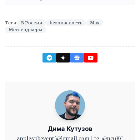
Теги:
В России
безопасность
Max
Мессенджеры
Дима Кутузов
applespbevent[@]gmail.com | tg: @ncuKC