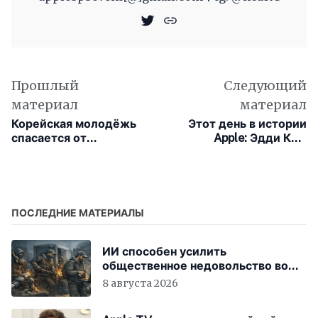
Прошлый
Следующий
материал
материал
Корейская молодёжь
Этот день в истории
спасается от
Apple: Эдди Кью
шопоголизма с
пришлось защищать в
помощью фейковых
антимонопольном
маркетплейсов
комитете
формирование цен в
iBooks Store
ПОСЛЕДНИЕ МАТЕРИАЛЫ
ИИ способен усилить
общественное недовольство во
всём мире
8 августа 2026