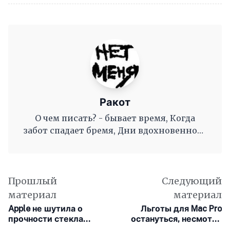
Ракот
О чем писать? - бывает время, Когда
забот спадает бремя, Дни вдохновенного
труда, Когда и ум и сердце полны, И
рифмы дружные, как волны, Журча, одна
во след другой Несутся вольной чередой.
Прошлый
Следующий
материал
материал
Apple не шутила о
Льготы для Mac Pro
прочности стекла
остануться, несмотря
iPhone 11
на отказ Трампа