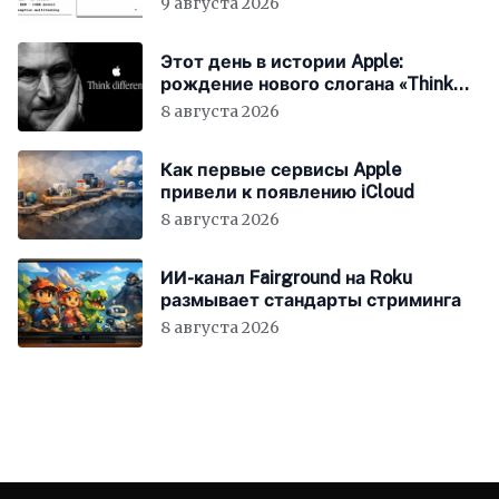
9 августа 2026
Этот день в истории Apple:
рождение нового слогана «Think
Different»
8 августа 2026
Как первые сервисы Apple
привели к появлению iCloud
8 августа 2026
ИИ-канал Fairground на Roku
размывает стандарты стриминга
8 августа 2026