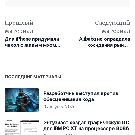
Прошлый
Следующий
материал
материал
Для iPhone придумали
Alibaba не оправдала
чехол с живым мхом
ожидания рынка:
внутри и собственной
инвестиции в
экосистемой
нейросети съедают
прибыль компании
ПОСЛЕДНИЕ МАТЕРИАЛЫ
Разработчик выступил против
обесценивания кода
9 августа 2026
Энтузиаст создал графическую ОС
для IBM PC XT на процессоре 8086