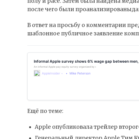
полу и расе. Затем была найдена меди
после чего были проанализированыда
В ответ на просьбу о комментарии пре
шаблонное публичное заявление компа
Informal Apple survey shows 6% wage gap between men,
An informal Apple pay equity survey organized by one of the company’s software en
AppleInsider
Mike Peterson
Ещё по теме:
Apple опубликовала трейлер второг
Генеральный директор Apple Тим Ку