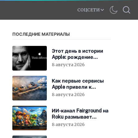
СОЦСЕТИ
ПОСЛЕДНИЕ МАТЕРИАЛЫ
Этот день в истории
Apple: рождение
нового слогана «Think
8 августа 2026
Different»
Как первые сервисы
Apple привели к
появлению iCloud
8 августа 2026
ИИ-канал Fairground на
Roku размывает
стандарты стриминга
8 августа 2026