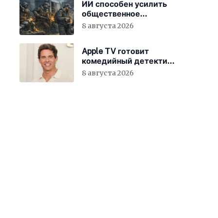
ИИ способен усилить
общественное
недовольство во всём
8 августа 2026
мире
Apple TV готовит
комедийный детектив
с Джеймсом
8 августа 2026
Марсденом