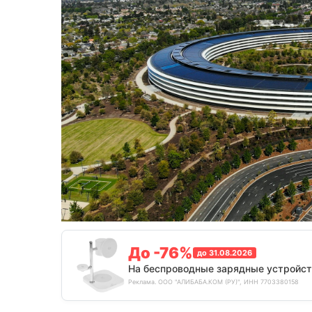
До -76%
до 31.08.2026
На беспроводные зарядные устройст
Реклама. ООО "АЛИБАБА.КОМ (РУ)", ИНН 7703380158