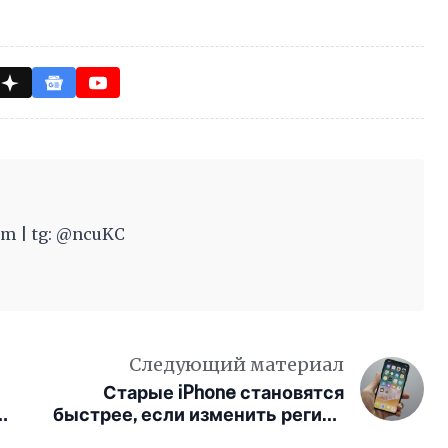
m | tg: @ncuKC
Следующий материал
Старые iPhone становятся
ту
быстрее, если изменить регион
на Францию