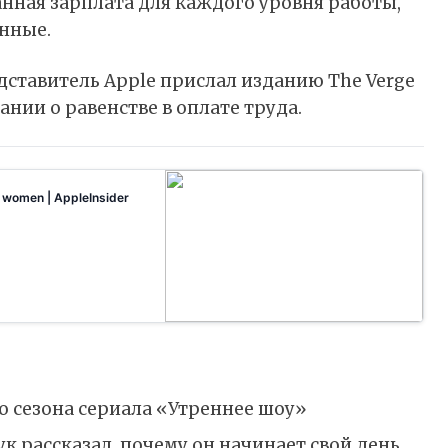
анная зарплата для каждого уровня работы,
нные.
дставитель Apple прислал изданию The Verge
нии о равенстве в оплате труда.
 women | AppleInsider
gineers shows a 6% wage gap between the salaries of men and women.
о сезона сериала «Утреннее шоу»
к рассказал, почему он начинает свой день