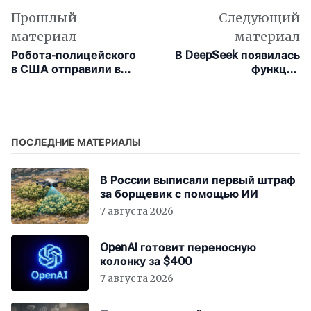
Прошлый
Следующий
материал
материал
Робота-полицейского
В DeepSeek появилась
в США отправили в
функция
отставку после года
распознавание по
службы без единого
фото, но ИИ не смог
штрафа
узнать своего же
создателя
ПОСЛЕДНИЕ МАТЕРИАЛЫ
В России выписали первый штраф
за борщевик с помощью ИИ
7 августа 2026
OpenAI готовит переносную
колонку за $400
7 августа 2026