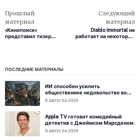
Прошлый
Следующий
материал
материал
«Кинопоиск»
Diablo Immortal не
представил тизер
работает на некоторых
фильма «Майор Гром:
смартфонах Samsung с
Трудное детство»
чипами Exynos
ПОСЛЕДНИЕ МАТЕРИАЛЫ
ИИ способен усилить
общественное недовольство во
всём мире
8 августа 2026
Apple TV готовит комедийный
детектив с Джеймсом Марсденом
8 августа 2026