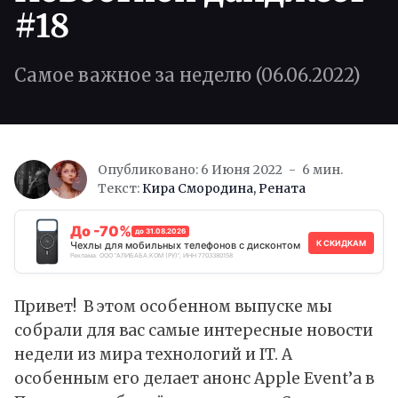
#18
Самое важное за неделю (06.06.2022)
Опубликовано: 6 Июня 2022
6 мин.
Текст:
Кира Смородина
,
Рената
До -70%
до 31.08.2026
К СКИДКАМ
Чехлы для мобильных телефонов с дисконтом
Реклама. ООО "АЛИБАБА.КОМ (РУ)", ИНН 7703380158
Привет! В этом особенном выпуске мы
собрали для вас самые интересные новости
недели из мира технологий и IT. А
особенным его делает анонс Apple Event’а в