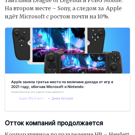
тайтлами League of Legends и PUBG Mobile.
На втором месте – Sony, а следом за Apple
идёт Microsoft с ростом почти на 10%.
Apple заняла третье место по величине дохода от игр в
2021 году, обогнав Microsoft и Nintendo
Своей консоли нет, а денег игры приносят
Apple SPb Event
Дима Кутузов
Отток компаний продолжается
Корпоративное подразделение HP – Hewlett