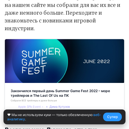
на нашем сайте мы собрали для вас их все и
даже немного больше. Переходите и
знакомьтесь с новинками игровой
индустрии.
Закончился первый день Summer Game Fest 2022 – море
трейлеров и The Last Of Us на ПК
Собрали ВСЕ трейлеры и даже больше
Apple SPb Event
Дима Кутузов
❤️ Мы не используем куки — только обезличенную
веб-
Супер
аналитику
.