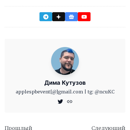
Дима Кутузов
applespbevent[@]gmail.com | tg: @ncuKC
Прошлый
Следующий