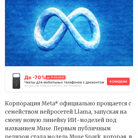
До -70%
до 31.08.2026
К СКИДКАМ
Чехлы для мобильных телефонов с дисконтом
Реклама. ООО "АЛИБАБА.КОМ (РУ)", ИНН 7703380158
Корпорация Meta* официально прощается с
семейством нейросетей Llama, запуская на
смену новую линейку ИИ-моделей под
названием Muse. Первым публичным
релизом
стала модель Muse Spark, которая, в