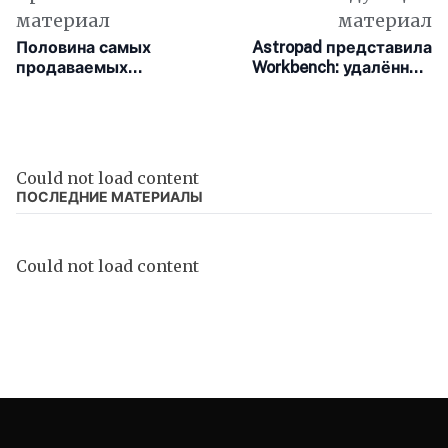
материал
материал
Половина самых
Astropad представила
продаваемых
Workbench: удалённый
смартфонов в конце
доступ к Mac в эпоху
2025 года — это iPhone.
нейросетей
Лидером стал 17 Pro
Max
Could not load content
ПОСЛЕДНИЕ МАТЕРИАЛЫ
Could not load content