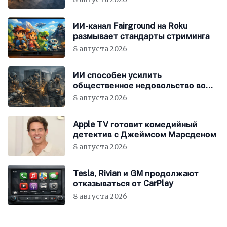
ИИ-канал Fairground на Roku
размывает стандарты стриминга
8 августа 2026
ИИ способен усилить
общественное недовольство во
всём мире
8 августа 2026
Apple TV готовит комедийный
детектив с Джеймсом Марсденом
8 августа 2026
Tesla, Rivian и GM продолжают
отказываться от CarPlay
8 августа 2026