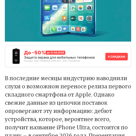
До -50%
до 31.08.2026
К СКИДКАМ
Защита экрана для мобильных телефонов
Реклама. ООО "АЛИБАБА.КОМ (РУ)", ИНН 7703380158
В последние месяцы индустрию наводнили
слухи о возможном переносе релиза первого
складного смартфона от Apple. Однако
свежие
данные
из цепочки поставок
опровергают эту информацию: дебют
устройства, которое, вероятнее всего,
получит название iPhone Ultra, состоится по
плану – в сентябре 2026 года. Презентация