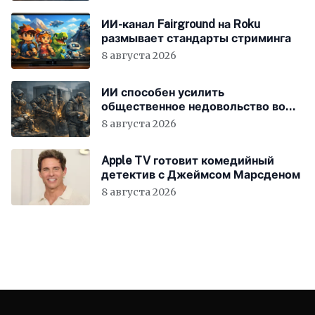
ИИ-канал Fairground на Roku
размывает стандарты стриминга
8 августа 2026
ИИ способен усилить
общественное недовольство во
всём мире
8 августа 2026
Apple TV готовит комедийный
детектив с Джеймсом Марсденом
8 августа 2026