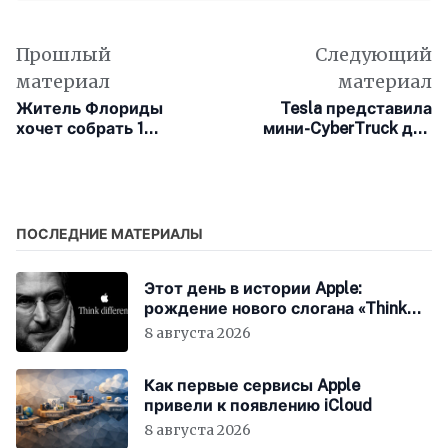
Прошлый
Следующий
материал
материал
Житель Флориды
Tesla представила
хочет собрать 1
мини-CyberTruck для
миллион копий
детей – машинка
«Титаника» на VHS
разгоняется до 16 км/ч
ПОСЛЕДНИЕ МАТЕРИАЛЫ
Этот день в истории Apple:
рождение нового слогана «Think
Different»
8 августа 2026
Как первые сервисы Apple
привели к появлению iCloud
8 августа 2026