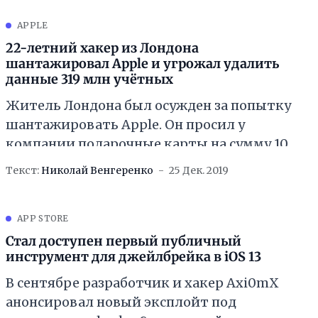
отследить
APPLE
22-летний хакер из Лондона
шантажировал Apple и угрожал удалить
данные 319 млн учётных
Житель Лондона был осужден за попытку
шантажировать Apple. Он просил у
компании подарочные карты на сумму 100
тысяч долларов и угрожал сбросить 319
Текст:
Николай Венгеренко
25 Дек. 2019
миллионов аккаунтов
APP STORE
Стал доступен первый публичный
инструмент для джейлбрейка в iOS 13
В сентябре разработчик и хакер Axi0mX
анонсировал новый эксплойт под