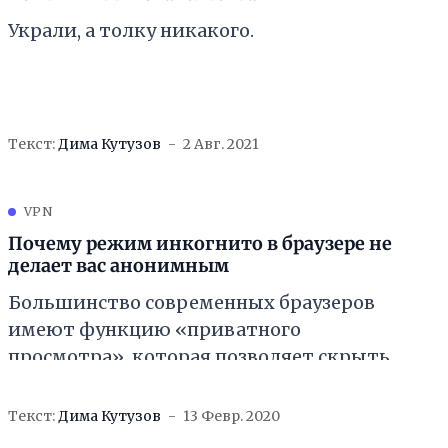
Украли, а толку никакого.
Текст:
Дима Кутузов
2 Авг. 2021
VPN
Почему режим инкогнито в браузере не
делает вас анонимным
Большинство современных браузеров
имеют функцию «приватного
просмотра», которая позволяет скрыть,
какие веб-сайты вы посещаете. Однако,
она не является хорошей заменой
Текст:
Дима Кутузов
13 Февр. 2020
«правильных» инструментов. Можно ли