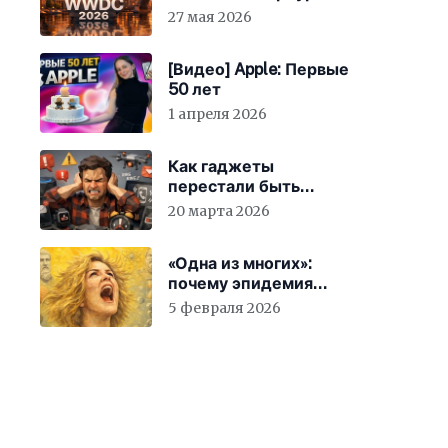
27 мая 2026
[Видео] Apple: Первые
50 лет
1 апреля 2026
Как гаджеты
перестали быть
просто устройствами и
20 марта 2026
заставили вас
бесплатно работать
«Одна из многих»:
почему эпидемия
счастья страшнее
5 февраля 2026
конца света