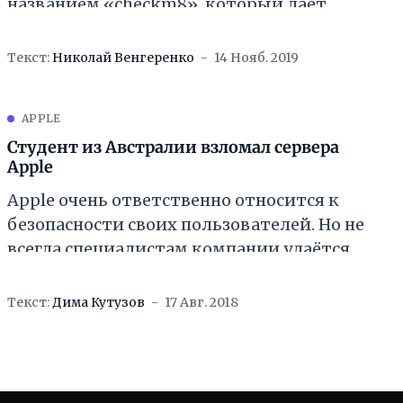
названием «checkm8», который дает
возможность взломать любой процессор
Apple серии A до чипа A11 Bionic.
Текст:
Николай Венгеренко
14 Нояб. 2019
APPLE
Студент из Австралии взломал сервера
Apple
Apple очень ответственно относится к
безопасности своих пользователей. Но не
всегда специалистам компании удаётся
сохранить в тайне собственные секретные
документы. Не так давно сервера
Текст:
Дима Кутузов
17 Авг. 2018
корпорации