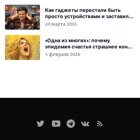
Как гаджеты перестали быть
просто устройствами и заставили
вас бесплатно работать
20 марта 2026
«Одна из многих»: почему
эпидемия счастья страшнее конца
света
5 февраля 2026