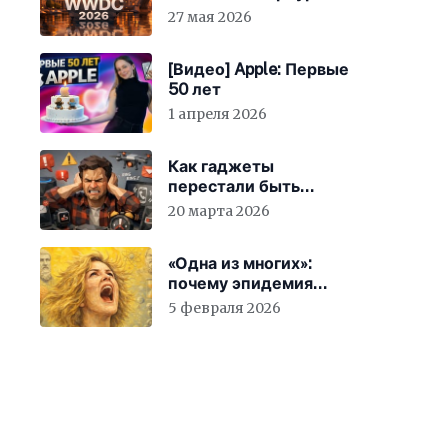
27 мая 2026
[Видео] Apple: Первые
50 лет
1 апреля 2026
Как гаджеты
перестали быть
просто устройствами и
20 марта 2026
заставили вас
бесплатно работать
«Одна из многих»:
почему эпидемия
счастья страшнее
5 февраля 2026
конца света