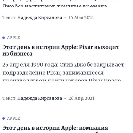
Джобса наступают трудные времена,
поскольку закрытие розничных магазинов
Текст:
Надежда Кирсанова
15 Мая 2021
компьютерной сети Businessland создало
APPLE
Этот день в истории Apple: Pixar выходит
из бизнеса
25 апреля 1990 года: Стив Джобс закрывает
подразделение Pixar, занимавшееся
производством компьютеров Pixar Image
Computer, поскольку слишком дорогие
устройства не пользовались спросом. Весь
Текст:
Надежда Кирсанова
26 Апр. 2021
компьютерный бизнес
APPLE
Этот день в истории Apple: компания