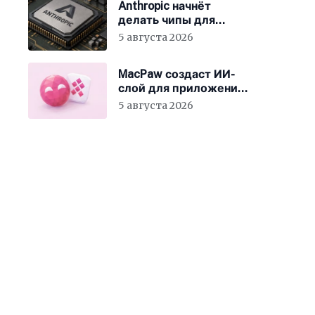
Anthropic начнёт
делать чипы для
Claude
5 августа 2026
MacPaw создаст ИИ-
слой для приложений
Mac
5 августа 2026