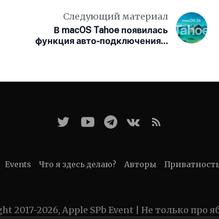
Следующий материал
В macOS Tahoe появилась
функция авто-подключения к
iPhone
Events
Что я здесь делаю?
Авторы
Приватност
ght 2017-2026, Apple SPb Event | Не только про я