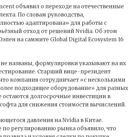
ncent
объявил
о переходе на отечественные
екта. По словам руководства,
лностью адаптирована» для работы с
ьёзный отход от решений Nvidia. Об этом
пен на саммите Global Digital Ecosystem 16
 не названы, формулировки указывают на их
 тестирование. Старший вице-президент
 что компания сотрудничает «с несколькими
олее подходящее оборудование» для разных
те остаются долгосрочные инвестиции в
софта для снижения стоимости вычислений.
ющегося давления на Nvidia в Китае.
 по регулированию рынка объявило, что
правила и условия сделки по покупке