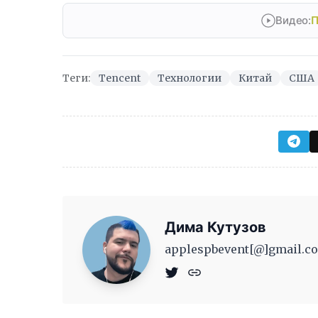
Видео:
П
Теги:
Tencent
Технологии
Китай
США
Дима Кутузов
applespbevent[@]gmail.co