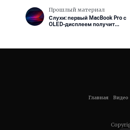
Прошлый материал
Слухи: первый MacBook Pro с
OLED-дисплеем получит
сенсорный экран
Главная
Видео
Copyri