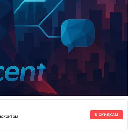
К СКИДКАМ
исконтом