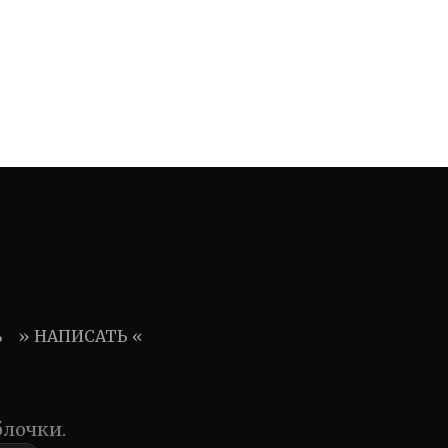
ь
» НАПИСАТЬ «
блочки.