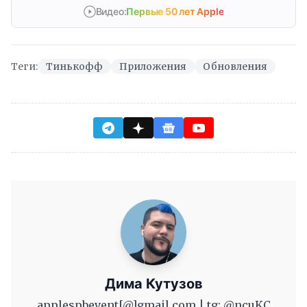
Видео:
Первые 50 лет Apple
Теги:
Тинькофф
Приложения
Обновления
Дима Кутузов
applespbevent[@]gmail.com | tg: @ncuKC