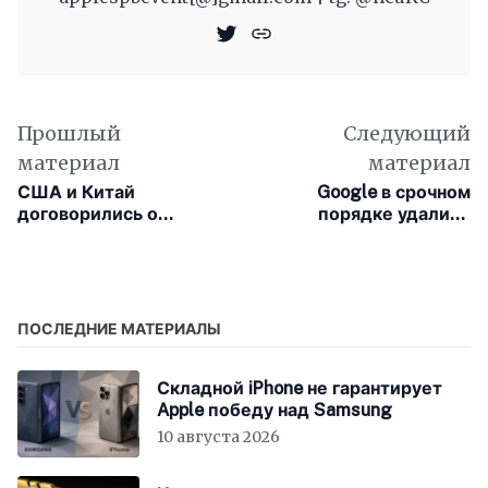
Прошлый
Следующий
материал
материал
США и Китай
Google в срочном
договорились о
порядке удалила
сохранении TikTok в
из Google Play 224
Америке
вредоносных
приложений
ПОСЛЕДНИЕ МАТЕРИАЛЫ
Складной iPhone не гарантирует
Apple победу над Samsung
10 августа 2026