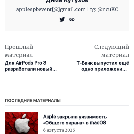
Дима Кутузов
applespbevent[@]gmail.com | tg: @ncuKC
Прошлый
Следующий
материал
материал
Для AirPods Pro 3
Т-Банк выпустил ещё
разработали новый
одно приложение с
тест акустической
оплатой с помощью
изоляции
iPhone
ПОСЛЕДНИЕ МАТЕРИАЛЫ
Apple закрыла уязвимость
«Общего экрана» в macOS
6 августа 2026