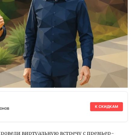
К СКИДКАМ
онов
провели
виртуальную встречу с премьер-