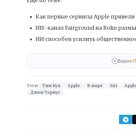
Ещё по теме:
Как первые сервисы Apple привели 
ИИ-канал Fairground на Roku разм
ИИ способен усилить общественное
Видео:
П
Теги:
Тим Кук
Apple
В мире
Siri
Apple
Джон Тернус