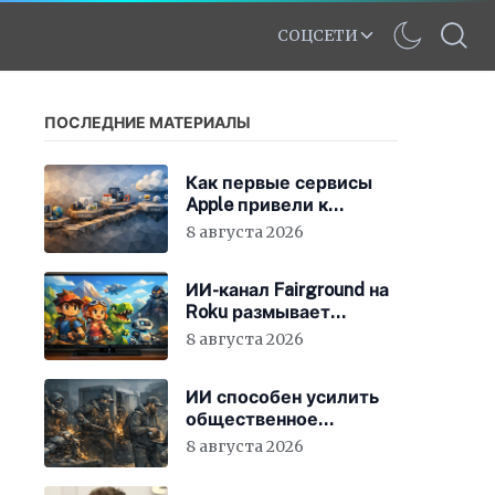
СОЦСЕТИ
ПОСЛЕДНИЕ МАТЕРИАЛЫ
Как первые сервисы
Apple привели к
появлению iCloud
8 августа 2026
ИИ-канал Fairground на
Roku размывает
стандарты стриминга
8 августа 2026
ИИ способен усилить
общественное
недовольство во всём
8 августа 2026
мире