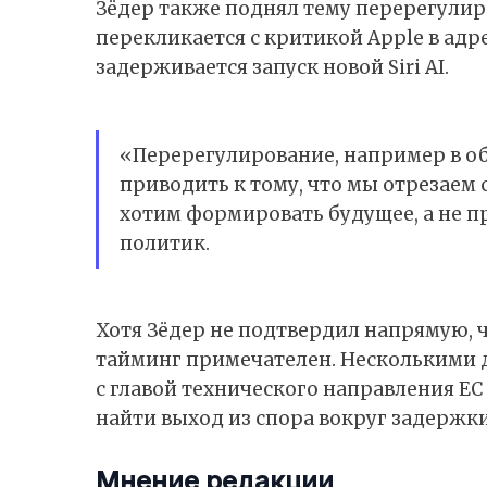
Зёдер также поднял тему перерегулир
перекликается с критикой Apple в адре
задерживается запуск новой Siri AI.
«Перерегулирование, например в о
приводить к тому, что мы отрезаем 
хотим формировать будущее, а не п
политик.
Хотя Зёдер не подтвердил напрямую, ч
тайминг примечателен. Несколькими 
с главой технического направления Е
найти выход из спора вокруг задержки р
Мнение редакции