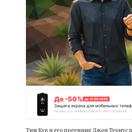
До -50%
до 31.08.2026
Защита экрана для мобильных телеф
Реклама. ООО "АЛИБАБА.КОМ (РУ)", ИНН 7703380158
Тим Кук и его преемник Джон Тернус