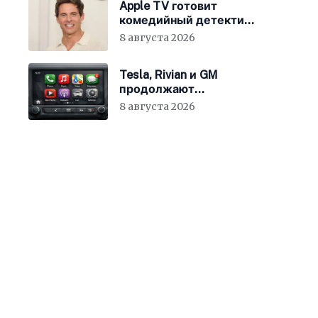
Apple TV готовит
комедийный детектив
с Джеймсом
8 августа 2026
Марсденом
Tesla, Rivian и GM
продолжают
отказываться от
8 августа 2026
CarPlay