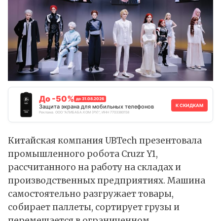
До -50%
до 31.08.2026
К СКИДКАМ
Защита экрана для мобильных телефонов
Реклама. ООО "АЛИБАБА.КОМ (РУ)", ИНН 7703380158
Китайская компания UBTech презентовала
промышленного робота Cruzr Y1,
рассчитанного на работу на складах и
производственных предприятиях. Машина
самостоятельно разгружает товары,
собирает паллеты, сортирует грузы и
перемещается в ограниченном