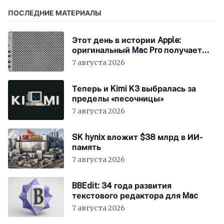
ПОСЛЕДНИЕ МАТЕРИАЛЫ
Этот день в истории Apple:
оригинальный Mac Pro получает
мощный процессор Intel
7 августа 2026
Теперь и Kimi K3 выбралась за
пределы «песочницы»
7 августа 2026
SK hynix вложит $38 млрд в ИИ-
память
7 августа 2026
BBEdit: 34 года развития
текстового редактора для Mac
7 августа 2026