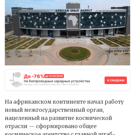
До -76%
до 31.08.2026
К СКИДКАМ
На беспроводные зарядные устройства
Реклама. ООО "АЛИБАБА.КОМ (РУ)", ИНН 7703380158
На африканском континенте начал работу
новый межгосударственный орган,
нацеленный на развитие космической
отрасли — сформировано общее
космическое агентство с главной штаб-