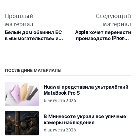
Прошлый
Следующий
материал
материал
Белый дом обвинил ЕС
Apple хочет перенести
в «вымогательстве» из-
производство iPhone в
за штрафа против
Индию, но Китай
Apple
вставляет палки в
колёса
ПОСЛЕДНИЕ МАТЕРИАЛЫ
Huawei представила ультралёгкий
MateBook Pro S
6 августа 2026
В Миннесоте украли все уличные
камеры наблюдения
6 августа 2026